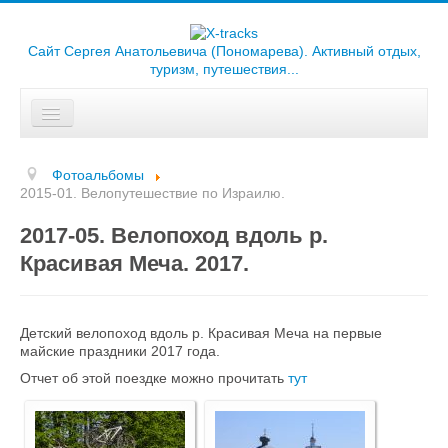
Сайт Сергея Анатольевича (Пономарева). Активный отдых,
туризм, путешествия...
Искать...
Главная
Фотоальбомы
Отчеты
2015-01. Велопутешествие по Израилю.
2017-05. Велопоход вдоль р.
Треки
Красивая Меча. 2017.
Карты
Библиотека
Детский велопоход вдоль р. Красивая Меча на первые
майские праздники 2017 года.
Фотоальбомы
Отчет об этой поездке можно прочитать
тут
Ссылки
О сайте