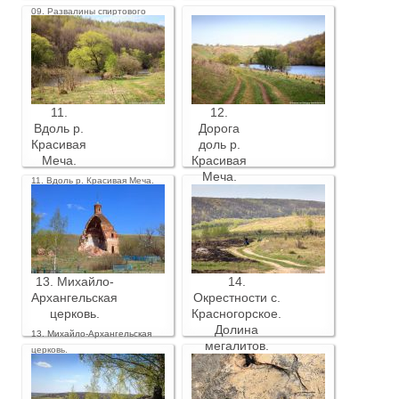
09. Развалины спиртового
завода.
11.
12.
Вдоль р.
Дорога
Красивая
доль р.
Меча.
Красивая
Меча.
11. Вдоль р. Красивая Меча.
12. Дорога доль р. Красивая
Меча.
13. Михайло-
14.
Архангельская
Окрестности с.
церковь.
Красногорское.
Долина
13. Михайло-Архангельская
мегалитов.
церковь.
14. Окрестности с.
Красногорское. Долина
мегалитов.