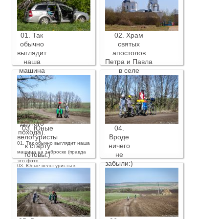
01. Так
02. Храм
обычно
святых
выглядит
апостолов
наша
Петра и Павла
машина
в селе
на
Новокрасивое.
заброске
02. Храм святых апостолов
(правда
Петра и Павла в селе
это фото
Новокрасивое.
из
другого
03. Юные
04.
похода).
велотуристы
Вроде
01. Так обычно выглядит наша
к старту
ничего
машина на заброске (правда
готовы:)
не
это фото ...
забыли:)
03. Юные велотуристы к
старту готовы:)
04. Вроде ничего не забыли:)