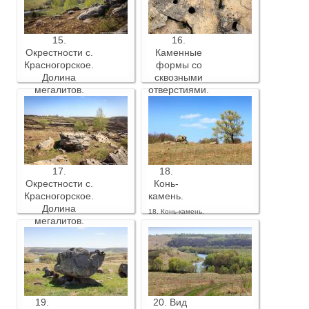
15.
16.
Окрестности с.
Каменные
Красногорское.
формы со
Долина
сквозными
мегалитов.
отверстиями.
15. Окрестности с.
16. Каменные формы со
Красногорское. Долина
сквозными отверстиями.
мегалитов.
17.
18.
Окрестности с.
Конь-
Красногорское.
камень.
Долина
18. Конь-камень.
мегалитов.
17. Окрестности с.
Красногорское. Долина
мегалитов.
19.
20. Вид