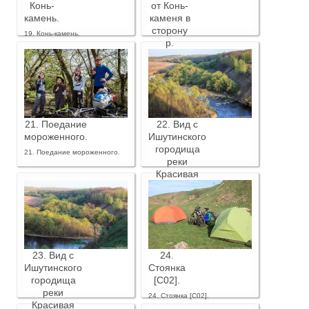
Конь-
от Конь-
камень.
каменя в
сторону
19. Конь-камень.
р.
Красивая
Меча.
20. Вид от Конь-каменя в
сторону р. Красивая Меча.
21. Поедание
22. Вид с
мороженного.
Ишутинского
городища
21. Поедание мороженного.
реки
Красивая
Меча.
22. Вид с Ишутинского
городища реки Красивая
Меча.
23. Вид с
24.
Ишутинского
Стоянка
городища
[C02].
реки
24. Стоянка [C02].
Красивая