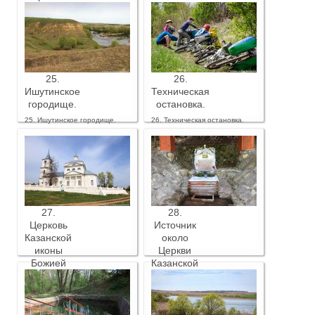
Меча.
23. Вид с Ишутинского
городища реки Красивая
Меча.
25.
26.
Ишутинское
Техническая
городище.
остановка.
25. Ишутинское городище.
26. Техническая остановка.
27.
28.
Церковь
Источник
Казанской
около
иконы
Церкви
Божией
Казанской
Матери в
иконы
с.
Божией
Туртень.
Матери в
с.