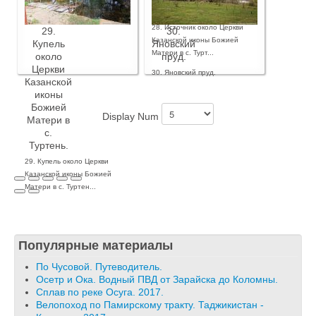
27. Церковь Казанской иконы
Туртень.
Божией Матери в с. Туртень.
28. Источник около Церкви
29.
30.
Казанской иконы Божией
Купель
Яновский
Матери в с. Турт...
около
пруд.
Церкви
30. Яновский пруд.
Казанской
иконы
Божией
Display Num
Матери в
с.
Туртень.
29. Купель около Церкви
Казанской иконы Божией
Матери в с. Туртен...
Популярные материалы
По Чусовой. Путеводитель.
Осетр и Ока. Водный ПВД от Зарайска до Коломны.
Сплав по реке Осуга. 2017.
Велопоход по Памирскому тракту. Таджикистан -