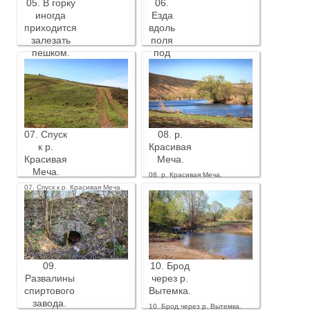
05. В горку
06.
иногда
Езда
приходится
вдоль
залезать
поля
пешком.
под
горку.
05. В горку иногда приходится
залезать пешком.
06. Езда вдоль поля под горку.
07. Спуск
08. р.
к р.
Красивая
Красивая
Меча.
Меча.
08. р. Красивая Меча.
07. Спуск к р. Красивая Меча.
09.
10. Брод
Развалины
через р.
спиртового
Вытемка.
завода.
10. Брод через р. Вытемка.