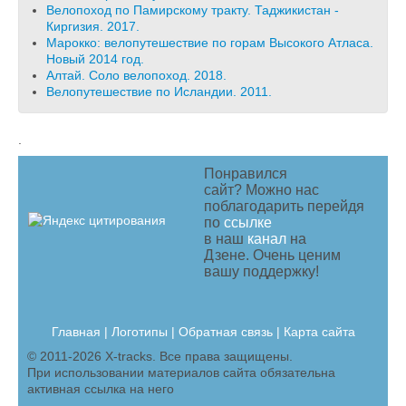
Велопоход по Памирскому тракту. Таджикистан -
Киргизия. 2017.
Марокко: велопутешествие по горам Высокого Атласа.
Новый 2014 год.
Алтай. Соло велопоход. 2018.
Велопутешествие по Исландии. 2011.
.
Понравился
сайт? Можно нас
поблагодарить перейдя
по
ссылке
в наш
канал
на
Дзене. Очень ценим
вашу поддержку!
Главная
|
Логотипы
|
Обратная связь |
Карта сайта
© 2011-2026 X-tracks. Все права защищены.
При использовании материалов сайта обязательна
активная ссылка на него