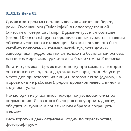
01.01.12 День 02.
Домик в котором мы остановились находится на берегу
речки Оуланкайоки (Oulankajoki) в непосредственной
близости от озера Savilampi. В домике тусуется большая
(около 10 человек) группа организованных туристов, главным
образом испанцев и итальянцев. Как мы поняли, это был
какой-то подпольный коммерческий тур, хотя домики
заповедника предоставляются только на бесплатной основе,
для некоммерческих туристов и не более чем на 2 ночевки.
Кстати о домике... Домик имеет печку, три комнаты, которые
она отапливает, одно- и двухэтажные нары, стол. На улице
место для приготовления пищи и газовая плита (думаю, на
морозе она не работает), рядом дровяной навес с пилой и
колуном, туалет.
Ночью один из участников похода почувствовал сильное
недомогание. Из-за этого было решено устроить дневку,
обсудить ситуацию и понять каким образом сокращать
маршрут..
Весь короткий день отдыхаем, ходим по окрестностям,
фотографируем.