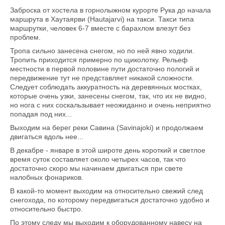
Заброска от хостела в горнолыжном курорте Рука до начала
маршрута в Хаутаярви (Hautajarvi) на такси. Такси типа
маршрутки, человек 6-7 вместе с барахлом влезут без
проблем.
Тропа сильно занесена снегом, но по ней явно ходили.
Тропить приходится примерно по щиколотку. Рельеф
местности в первой половине пути достаточно пологий и
передвижение тут не представляет никакой сложности.
Следует соблюдать аккуратность на деревянных мостках,
которые очень узки, занесены снегом, так, что их не видно,
но нога с них соскальзывает неожиданно и очень неприятно
попадая под них...
Выходим на берег реки Савина (Savinajoki) и продолжаем
двигаться вдоль нее...
В декабре - январе в этой широте день короткий и светлое
время суток составляет около четырех часов, так что
достаточно скоро мы начинаем двигаться при свете
налобных фонариков.
В какой-то момент выходим на относительно свежий след
снегохода, по которому передвигаться достаточно удобно и
относительно быстро.
По этому следу мы выходим к оборудованному навесу на