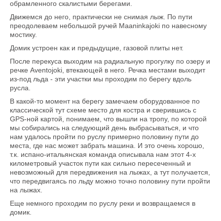
обрамленного скалистыми берегами.
Движемся до него, практически не снимая лыж. По пути
преодолеваем небольшой ручей Maaninkajoki по навесному
мостику.
Домик устроен как и предыдущие, газовой плиты нет.
После перекуса выходим на радиальную прогулку по озеру и
речке Aventojoki, втекающей в него. Речка местами выходит
из-под льда - эти участки мы проходим по берегу вдоль
русла.
В какой-то момент на берегу замечаем оборудованное по
классической тут схеме место для костра и сверившись с
GPS-ной картой, понимаем, что вышли на тропу, по которой
мы собирались на следующий день выбрасываться, и что
нам удалось пройти по руслу примерно половину пути до
места, где нас может забрать машина. И это очень хорошо,
т.к. испано-итальянская команда описывала нам этот 4-х
километровый участок пути как сильно пересеченный и
невозможный для передвижения на лыжах, а тут получается,
что передвигаясь по льду можно точно половину пути пройти
на лыжах.
Еще немного проходим по руслу реки и возвращаемся в
домик.