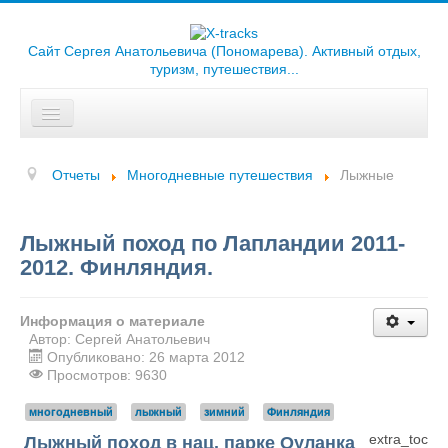
Сайт Сергея Анатольевича (Пономарева). Активный отдых,
туризм, путешествия...
Искать...
Главная
Отчеты
Многодневные путешествия
Лыжные
Отчеты
Треки
Лыжный поход по Лапландии 2011-
2012. Финляндия.
Карты
Библиотека
Информация о материале
Автор:
Сергей Анатольевич
Фотоальбомы
Опубликовано: 26 марта 2012
Просмотров: 9630
Ссылки
многодневный
лыжный
зимний
Финляндия
О сайте
extra_toc
Лыжный поход в нац. парке Оуланка