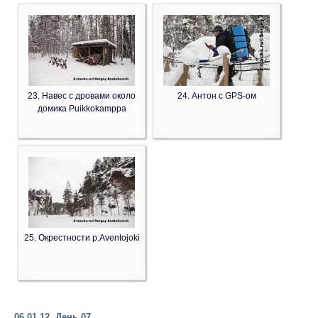
23. Навес с дровами около
24. Антон с GPS-ом
домика Puikkokamppa
25. Окрестности р.Aventojoki
06.01.12. День 07.