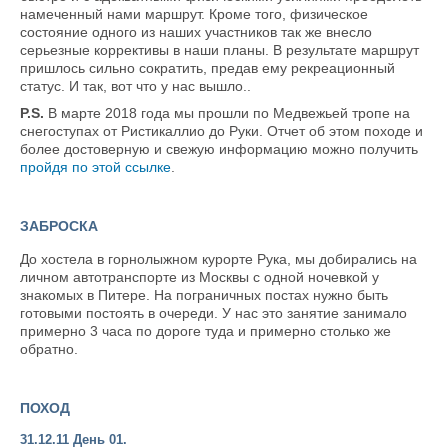
намеченный нами маршрут. Кроме того, физическое
состояние одного из наших участников так же внесло
серьезные коррективы в наши планы. В результате маршрут
пришлось сильно сократить, предав ему рекреационный
статус. И так, вот что у нас вышло..
P.S.
В марте 2018 года мы прошли по Медвежьей тропе на
снегоступах от Ристикаллио до Руки. Отчет об этом походе и
более достоверную и свежую информацию можно получить
пройдя по этой ссылке
.
ЗАБРОСКА
До хостела в горнолыжном курорте Рука, мы добирались на
личном автотранспорте из Москвы с одной ночевкой у
знакомых в Питере. На пограничных постах нужно быть
готовыми постоять в очереди. У нас это занятие занимало
примерно 3 часа по дороге туда и примерно столько же
обратно.
ПОХОД
31.12.11 День 01.