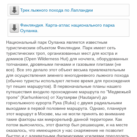
Трек лыжного похода по Лапландии
Финляндия. Карта-атлас национального парка
Оуланка.
Национальный парк Оуланка является известным
туристическим объектом Финляндии. Парк имеет сеть
туристических троп, организованных мест для костра и
домиков (Open Wilderness Hut) для ночлега, оборудованных
топчанами, дровяными печками и газовыми плитами (не
все). Все это делало этот объект весьма привлекательным
для осуществления зимнего многодневного лыжного похода
(обычно туристы используют летнее время для прохождения
тут пеших маршрутов). В первоначальные планы нашего
путешествия входило прохождение маршрута по "Медвежьей
тропе" (Karhunkieros) от Хаутаярви (Hautajarvi) до
горнолыжного курорта Рука (Ruka) с двумя радиальными
выходами в первой половине маршрута. Однако, планируя
этот маршрут в Москве, мы не могли принять во внимание
такие факторы как микрорельеф данной территории. Как
потом выяснилось, этот фактор был решающим, и на месте
оказалось, что имеющееся у нас снаряжение не позволит
быстро и с адекватными физическими усилиями преодолеть