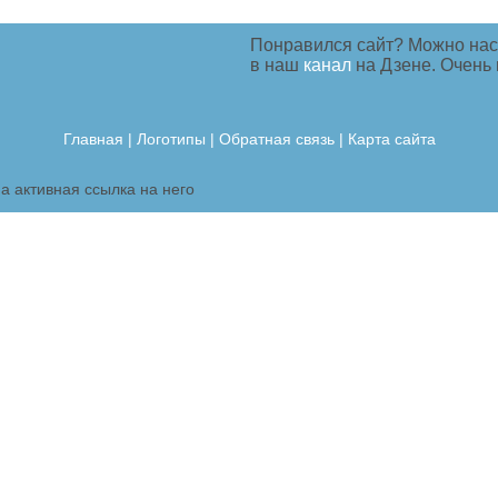
Понравился сайт? Можно нас
в наш
канал
на Дзене. Очень
Главная
|
Логотипы
|
Обратная связь |
Карта сайта
а активная ссылка на него