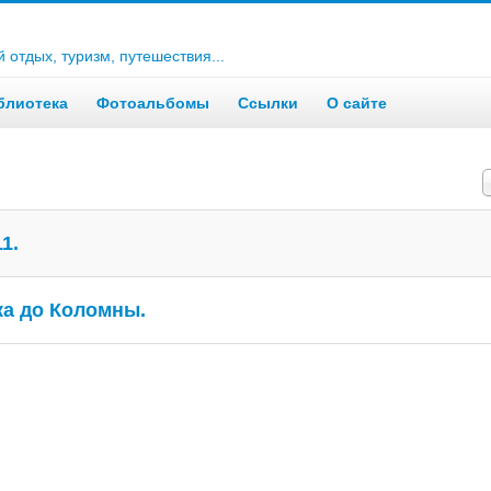
отдых, туризм, путешествия...
блиотека
Фотоальбомы
Ссылки
О сайте
К
1.
ка до Коломны.