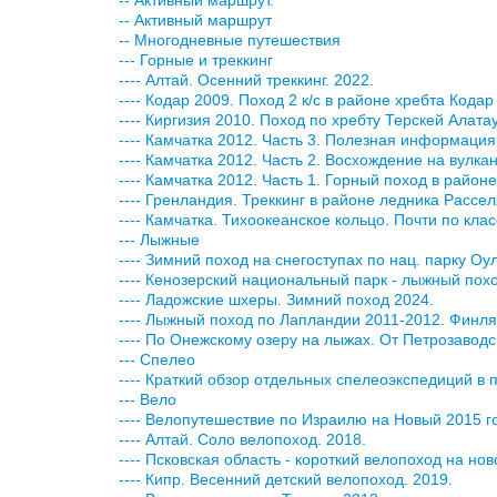
-- Активный маршрут.
-- Активный маршрут
-- Многодневные путешествия
--- Горные и треккинг
---- Алтай. Осенний треккинг. 2022.
---- Кодар 2009. Поход 2 к/с в районе хребта Кодар
---- Киргизия 2010. Поход по хребту Терскей Алат
---- Камчатка 2012. Часть 3. Полезная информация
---- Камчатка 2012. Часть 2. Восхождение на вулка
---- Камчатка 2012. Часть 1. Горный поход в район
---- Гренландия. Треккинг в районе ледника Расселя (
---- Камчатка. Тихоокеанское кольцо. Почти по клас
--- Лыжные
---- Зимний поход на снегоступах по нац. парку Оу
---- Кенозерский национальный парк - лыжный похо
---- Ладожские шхеры. Зимний поход 2024.
---- Лыжный поход по Лапландии 2011-2012. Финля
---- По Онежскому озеру на лыжах. От Петрозаводс
--- Спелео
---- Краткий обзор отдельных спелеоэкспедиций в
--- Вело
---- Велопутешествие по Израилю на Новый 2015 г
---- Алтай. Соло велопоход. 2018.
---- Псковская область - короткий велопоход на но
---- Кипр. Весенний детский велопоход. 2019.