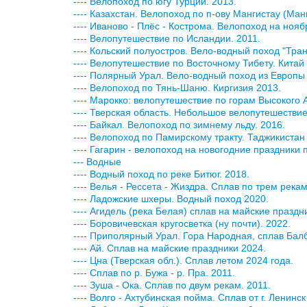
---- Велопоход по югу Турции. 2013.
---- Казахстан. Велопоход по п-ову Мангистау (Ман
---- Иваново - Плёс - Кострома. Велопоход на ноя
---- Велопутешествие по Исландии. 2011.
---- Кольский полуостров. Вело-водный поход "Тран
---- Велопутешествие по Восточному Тибету. Китай
---- Полярный Урал. Вело-водный поход из Европы
---- Велопоход по Тянь-Шаню. Киргизия 2013.
---- Марокко: велопутешествие по горам Высокого 
---- Тверская область. Небольшое велопутешествие
---- Байкал. Велопоход по зимнему льду. 2016.
---- Велопоход по Памирскому тракту. Таджикистан 
---- Гагарин - велопоход на новогодние праздники
--- Водные
---- Водный поход по реке Битюг. 2018.
---- Велья - Рессета - Жиздра. Сплав по трем рекам
---- Ладожские шхеры. Водный поход 2020.
---- Агидель (река Белая) сплав на майские праздни
---- Боровичевская кругосветка (ну почти). 2022.
---- Приполярный Урал. Гора Народная, сплав Бал
---- Ай. Сплав на майские праздники 2024.
---- Цна (Тверская обл.). Сплав летом 2024 года.
---- Сплав по р. Бужа - р. Пра. 2011.
---- Зуша - Ока. Сплав по двум рекам. 2011.
---- Волго - Ахтубинская пойма. Сплав от г. Ленинск