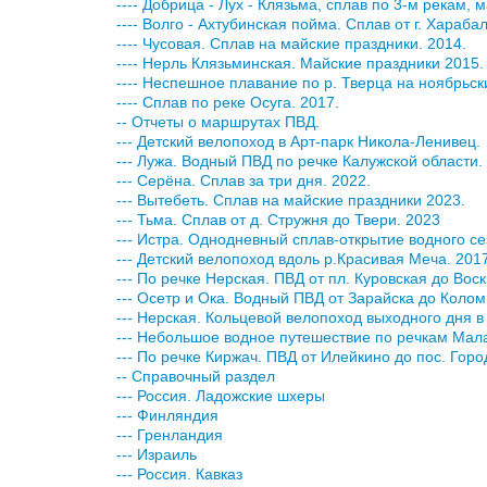
---- Добрица - Лух - Клязьма, сплав по 3-м рекам, 
---- Волго - Ахтубинская пойма. Сплав от г. Хараба
---- Чусовая. Сплав на майские праздники. 2014.
---- Нерль Клязьминская. Майские праздники 2015.
---- Неспешное плавание по р. Тверца на ноябрьск
---- Сплав по реке Осуга. 2017.
-- Отчеты о маршрутах ПВД.
--- Детский велопоход в Арт-парк Никола-Ленивец.
--- Лужа. Водный ПВД по речке Калужской области.
--- Серёна. Сплав за три дня. 2022.
--- Вытебеть. Сплав на майские праздники 2023.
--- Тьма. Сплав от д. Стружня до Твери. 2023
--- Истра. Однодневный сплав-открытие водного се
--- Детский велопоход вдоль р.Красивая Меча. 201
--- По речке Нерская. ПВД от пл. Куровская до Вос
--- Осетр и Ока. Водный ПВД от Зарайска до Колом
--- Нерская. Кольцевой велопоход выходного дня в
--- Небольшое водное путешествие по речкам Мала
--- По речке Киржач. ПВД от Илейкино до пос. Гор
-- Справочный раздел
--- Россия. Ладожские шхеры
--- Финляндия
--- Гренландия
--- Израиль
--- Россия. Кавказ