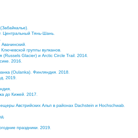
 (Забайкалье).
ау. Центральный Тянь-Шань.
.
н Авачинский.
е Ключевской группы вулканов.
Russels Glacier) и Arctic Circle Trail. 2014.
сике. 2016.
ланка (Oulanka). Финляндия. 2018.
д. 2019.
ндия.
ка до Кижей. 2017.
 пещеры Австрийских Альп в районах Dachstein и Hochschwab.
од.
вогодние праздники. 2019.