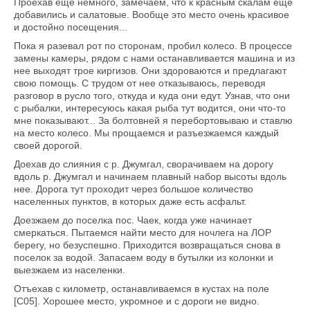
Проехав еще немного, замечаем, что к красным скалам еще
добавились и салатовые. Вообще это место очень красивое
и достойно посещения...
Пока я разевал рот по сторонам, пробил колесо. В процессе
замены камеры, рядом с нами останавливается машина и из
нее выходят трое киргизов. Они здороваются и предлагают
свою помощь. С трудом от нее отказываюсь, переводя
разговор в русло того, откуда и куда они едут. Узнав, что они
с рыбалки, интересуюсь какая рыба тут водится, они что-то
мне показывают... За болтовней я перебортовываю и ставлю
на место колесо. Мы прощаемся и разъезжаемся каждый
своей дорогой.
Доехав до слияния с р. Джумгал, сворачиваем на дорогу
вдоль р. Джумгал и начинаем плавный набор высоты вдоль
нее. Дорога тут проходит через большое количество
населенных пунктов, в которых даже есть асфальт.
Доезжаем до поселка пос. Чаек, когда уже начинает
смеркаться. Пытаемся найти место для ночлега на ЛОР
берегу, но безуспешно. Приходится возвращаться снова в
поселок за водой. Запасаем воду в бутылки из колонки и
выезжаем из населенки.
Отъехав с километр, останавливаемся в кустах на поле
[C05]. Хорошее место, укромное и с дороги не видно.