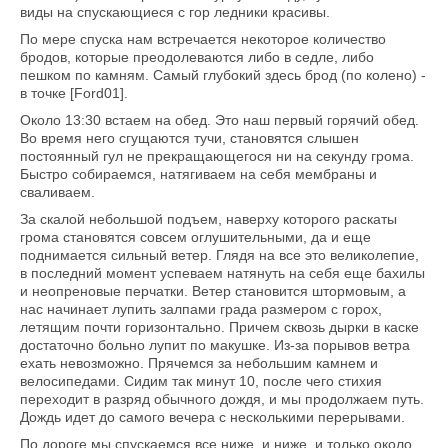
виды на спускающиеся с гор ледники красивы.
По мере спуска нам встречается некоторое количество
бродов, которые преодолеваются либо в седле, либо
пешком по камням. Самый глубокий здесь брод (по колено) -
в точке [Ford01].
Около 13:30 встаем на обед. Это наш первый горячий обед.
Во время него сгущаются тучи, становятся слышен
постоянный гул не прекращающегося ни на секунду грома.
Быстро собираемся, натягиваем на себя мембраны и
сваливаем.
За скалой небольшой подъем, наверху которого раскаты
грома становятся совсем оглушительными, да и еще
поднимается сильный ветер. Глядя на все это великолепие,
в последний момент успеваем натянуть на себя еще бахилы
и неопреновые перчатки. Ветер становится штормовым, а
нас начинает лупить залпами града размером с горох,
летящим почти горизонтально. Причем сквозь дырки в каске
достаточно больно лупит по макушке. Из-за порывов ветра
ехать невозможно. Прячемся за небольшим камнем и
велосипедами. Сидим так минут 10, после чего стихия
переходит в разряд обычного дождя, и мы продолжаем путь.
Дождь идет до самого вечера с несколькими перерывами.
По дороге мы спускаемся все ниже, и ниже, и только около