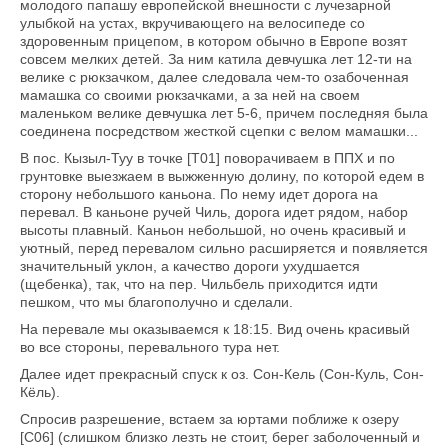
молодого папашу европейской внешности с лучезарной
улыбкой на устах, вкручивающего на велосипеде со
здоровенным прицепом, в котором обычно в Европе возят
совсем мелких детей. За ним катила девчушка лет 12-ти на
велике с рюкзачком, далее следовала чем-то озабоченная
мамашка со своими рюкзачками, а за ней на своем
маленьком велике девчушка лет 5-6, причем последняя была
соединена посредством жесткой сцепки с велом мамашки...
В пос. Кызыл-Туу в точке [T01] поворачиваем в ППХ и по
грунтовке выезжаем в выжженную долину, по которой едем в
сторону небольшого каньона. По нему идет дорога на
перевал. В каньоне ручей Чиль, дорога идет рядом, набор
высоты плавный. Каньон небольшой, но очень красивый и
уютный, перед перевалом сильно расширяется и появляется
значительный уклон, а качество дороги ухудшается
(щебенка), так, что на пер. Чильбель приходится идти
пешком, что мы благополучно и сделали.
На перевале мы оказываемся к 18:15. Вид очень красивый
во все стороны, перевального тура нет.
Далее идет прекрасный спуск к оз. Сон-Кель (Сон-Куль, Сон-
Кёль).
Спросив разрешение, встаем за юртами поближе к озеру
[C06] (слишком близко лезть не стоит, берег заболоченный и