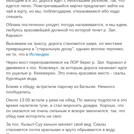
Выходим в 8:30, дорога идет с небольшим уклоном, так, что
едется легко. Повстречавшийся киргиз предлагает зайти на
чай в юрту, но мы, поблагодарив, отказываемся ибо надо
спешить
Облака постепенно уходят, погода налаживается, и мы едем,
любуясь красивейшей долиной по которой течет р. Зап.
Каракол.
Выезжаем на трассу, дорога становится шире, но местами
превращена в "стиральную доску", однако вполне терпимо,
не то, что в
Исландии
.
Через мост переправляемся на ЛОР берег р. Зап. Каракол и
движемся к пос. Кожомкул, за которым дорога начинает идти
по ущелью р. Кекемерен. Это очень красивое место - скалы,
бурлящая вода.
Ближе к обеду, встретили парочку из Бельгии. Немного
пообщались.
Около 13:00 встали у реки на обед. По закону подлости в это
время налетели тучи, и стал моросить дождик. Хорошо, что
он оказался не очень сильным и вскоре закончился, так, что
обед нам испортить не смог.
За пос. Кызыл-Суу каньон меняет свой вид. Скалы
становятся почти красными и круто обрываются в воду.