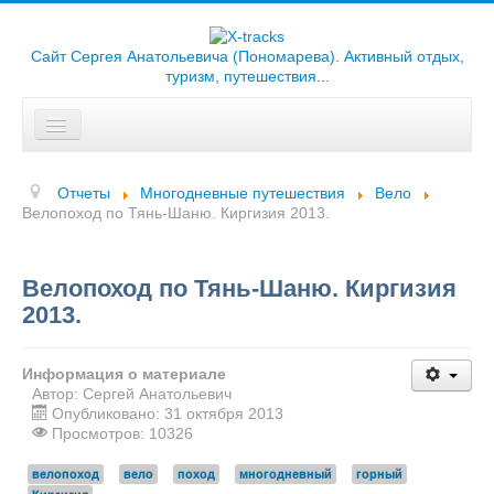
Сайт Сергея Анатольевича (Пономарева). Активный отдых,
туризм, путешествия...
Искать...
Главная
Отчеты
Многодневные путешествия
Вело
Отчеты
Велопоход по Тянь-Шаню. Киргизия 2013.
Треки
Велопоход по Тянь-Шаню. Киргизия
Карты
2013.
Библиотека
Информация о материале
Фотоальбомы
Автор:
Сергей Анатольевич
Опубликовано: 31 октября 2013
Ссылки
Просмотров: 10326
О сайте
велопоход
вело
поход
многодневный
горный