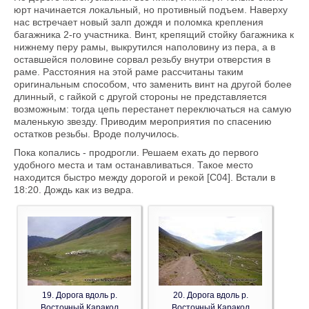
юрт начинается локальный, но противный подъем. Наверху
нас встречает новый залп дождя и поломка крепления
багажника 2-го участника. Винт, крепящий стойку багажника к
нижнему перу рамы, выкрутился наполовину из пера, а в
оставшейся половине сорвал резьбу внутри отверстия в
раме. Расстояния на этой раме рассчитаны таким
оригинальным способом, что заменить винт на другой более
длинный, с гайкой с другой стороны не представляется
возможным: тогда цепь перестанет переключаться на самую
маленькую звезду. Приводим мероприятия по спасению
остатков резьбы. Вроде получилось.
Пока копались - продрогли. Решаем ехать до первого
удобного места и там останавливаться. Такое место
находится быстро между дорогой и рекой [C04]. Встали в
18:20. Дождь как из ведра.
19. Дорога вдоль р.
20. Дорога вдоль р.
Восточный Каракол
Восточный Каракол