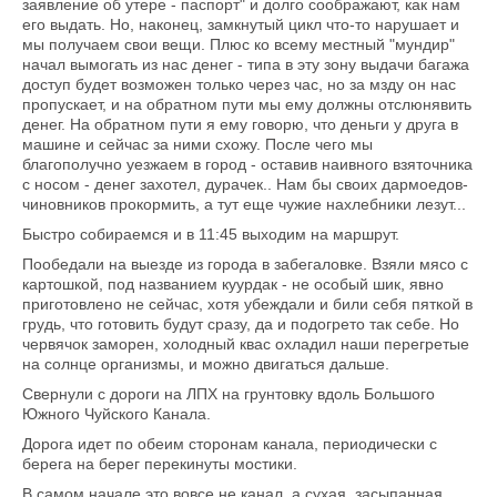
заявление об утере - паспорт" и долго соображают, как нам
его выдать. Но, наконец, замкнутый цикл что-то нарушает и
мы получаем свои вещи. Плюс ко всему местный "мундир"
начал вымогать из нас денег - типа в эту зону выдачи багажа
доступ будет возможен только через час, но за мзду он нас
пропускает, и на обратном пути мы ему должны отслюнявить
денег. На обратном пути я ему говорю, что деньги у друга в
машине и сейчас за ними схожу. После чего мы
благополучно уезжаем в город - оставив наивного взяточника
с носом - денег захотел, дурачек.. Нам бы своих дармоедов-
чиновников прокормить, а тут еще чужие нахлебники лезут...
Быстро собираемся и в 11:45 выходим на маршрут.
Пообедали на выезде из города в забегаловке. Взяли мясо с
картошкой, под названием куурдак - не особый шик, явно
приготовлено не сейчас, хотя убеждали и били себя пяткой в
грудь, что готовить будут сразу, да и подогрето так себе. Но
червячок заморен, холодный квас охладил наши перегретые
на солнце организмы, и можно двигаться дальше.
Свернули с дороги на ЛПХ на грунтовку вдоль Большого
Южного Чуйского Канала.
Дорога идет по обеим сторонам канала, периодически с
берега на берег перекинуты мостики.
В самом начале это вовсе не канал, а сухая, засыпанная