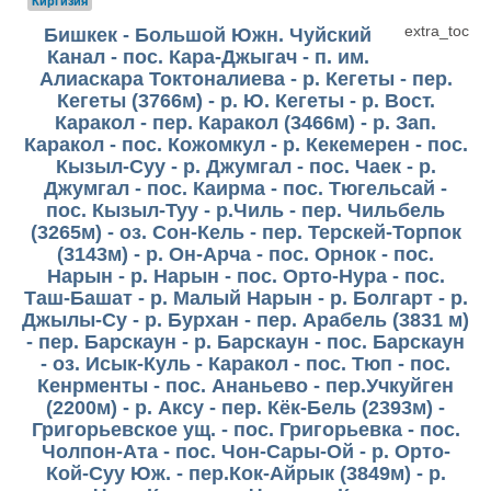
Киргизия
extra_toc
Бишкек - Большой Южн. Чуйский
Канал - пос. Кара-Джыгач - п. им.
Алиаскара Токтоналиева - р. Кегеты - пер.
Кегеты (3766м) - р. Ю. Кегеты - р. Вост.
Каракол - пер. Каракол (3466м) - р. Зап.
Каракол - пос. Кожомкул - р. Кекемерен - пос.
Кызыл-Суу - р. Джумгал - пос. Чаек - р.
Джумгал - пос. Каирма - пос. Тюгельсай -
пос. Кызыл-Туу - р.Чиль - пер. Чильбель
(3265м) - оз. Сон-Кель - пер. Терскей-Торпок
(3143м) - р. Он-Арча - пос. Орнок - пос.
Нарын - р. Нарын - пос. Орто-Нура - пос.
Таш-Башат - р. Малый Нарын - р. Болгарт - р.
Джылы-Су - р. Бурхан - пер. Арабель (3831 м)
- пер. Барскаун - р. Барскаун - пос. Барскаун
- оз. Исык-Куль - Каракол - пос. Тюп - пос.
Кенрменты - пос. Ананьево - пер.Учкуйген
(2200м) - р. Аксу - пер. Кёк-Бель (2393м) -
Григорьевское ущ. - пос. Григорьевка - пос.
Чолпон-Ата - пос. Чон-Сары-Ой - р. Орто-
Кой-Суу Юж. - пер.Кок-Айрык (3849м) - р.