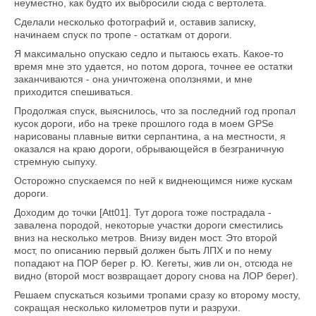
неуместно, как будто их выбросили сюда с вертолета.
Сделали несколько фотографий и, оставив записку,
начинаем спуск по тропе - остаткам от дороги.
Я максимально опускаю седло и пытаюсь ехать. Какое-то
время мне это удается, но потом дорога, точнее ее остатки
заканчиваются - она уничтожена оползнями, и мне
приходится спешиваться.
Продолжая спуск, выяснилось, что за последний год пропал
кусок дороги, ибо на треке прошлого года в моем GPSе
нарисованы плавные витки серпантина, а на местности, я
оказался на краю дороги, обрывающейся в безграничную
стремную сыпуху.
Осторожно спускаемся по ней к виднеющимся ниже кускам
дороги.
Доходим до точки [Att01]. Тут дорога тоже пострадала -
завалена породой, некоторые участки дороги сместились
вниз на несколько метров. Внизу виден мост. Это второй
мост, по описанию первый должен быть ЛПХ и по нему
попадают на ПОР берег р. Ю. Кегеты, жив ли он, отсюда не
видно (второй мост возвращает дорогу снова на ЛОР берег).
Решаем спускаться козьими тропами сразу ко второму мосту,
сокращая несколько километров пути и разрухи.