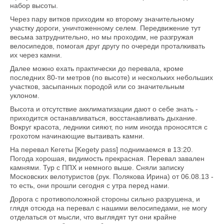
набор высоты.
Через пару витков приходим ко второму значительному
участку дороги, уничтоженному селем. Передвижение тут
весьма затруднительно, но мы проходим, не разгружая
велосипедов, помогая друг другу по очереди проталкивать
их через камни.
Далее можно ехать практически до перевала, кроме
последних 80-ти метров (по высоте) и нескольких небольших
участков, засыпанных породой или со значительным
уклоном.
Высота и отсутствие акклиматизации дают о себе знать -
приходится останавливаться, восстанавливать дыхание.
Вокруг красота, ледники сияют, по ним иногда проносятся с
грохотом начинающие вытаивать камни.
На перевал Кегеты [Kegety pass] поднимаемся в 13:20.
Погода хорошая, видимость прекрасная. Перевал завален
камнями. Тур с ППХ и немного выше. Сняли записку
Московских велотуристов (рук. Полякова Ирина) от 06.08.13 -
то есть, они прошли сегодня с утра перед нами.
Дорога с противоположной стороны сильно разрушена, и
глядя отсюда на перевал с нашими велосипедами, не могу
отделаться от мысли, что выглядят тут они крайне