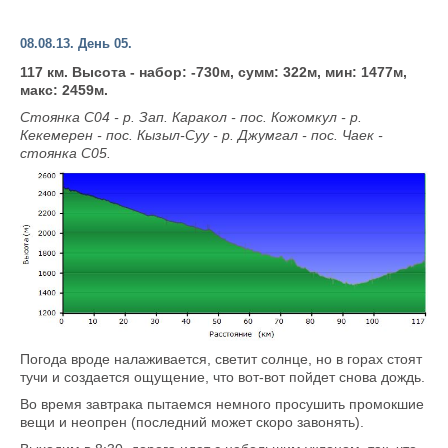
08.08.13. День 05.
117 км. Высота - набор: -730м, сумм: 322м, мин: 1477м,
макс: 2459м.
Стоянка С04 - р. Зап. Каракол - пос. Кожомкул - р.
Кекемерен - пос. Кызыл-Суу - р. Джумгал - пос. Чаек -
стоянка С05.
Погода вроде налаживается, светит солнце, но в горах стоят
тучи и создается ощущение, что вот-вот пойдет снова дождь.
Во время завтрака пытаемся немного просушить промокшие
вещи и неопрен (последний может скоро завонять).