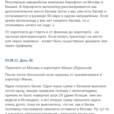
Регулярным авиарейсом компании Аэрофлот из Москвы в
Бишкек. В Аэрофлоте велосипед рассматривается как
дополнительное место багажа (если у вас уже есть багаж) и
оплачивается в размере 50 евро в одном направлении. Если
кроме велосипеда у вас нет никакого багажа, то и
оплачивать ничего не надо :)
От аэропорта до старта и от финиша до аэропорта - на
частном автотранспорте. Если искать транспорт на месте
или через знакомых - может быть существенно дешевле чем
через турфирму.
03.08.13. День 00.
Перелет из Москвы в аэропорт Манас (Киргизия).
После почти бессонной ночи наконец-то приземляемся в
аэропорт Манас.
Идем получать багаж. Одна наша сумка с багажом выехала
почти сразу, вскоре привезли тележку с велосипедами,
причем их было наверное штук 10 (даже больше, чем мы
видели в Исландии), а вот вторую сумку пришлось ждать
очень долго, пока не выяснилось, что ее, как и багаж
половины пассажиров самолета оставили в Москве. Ну тут-то
и началось светопреставление - персонал начал нас