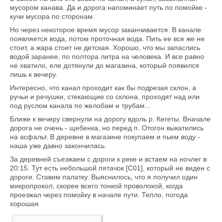
мусором канава. Да и дорога напоминает путь по помойке -
кучи мусора по сторонам.
Но через некоторое время мусор заканчивается. В канале
появляется вода, потом проточная вода. Пить ее все же не
стоит, а жара стоит не детская. Хорошо, что мы запаслись
водой заранее, по полтора литра на человека. И все равно
не хватило, еле дотянули до магазина, который появился
лишь к вечеру.
Интересно, что канал проходит как бы подрезая склон, а
ручьи и речушки, стекающие со склона, проходят над или
под руслом канала по желобам и трубам...
Ближе к вечеру свернули на дорогу вдоль р. Кегеты. Вначале
дорога не очень - щебенка, но перед п. Отогон выкатились
на асфальт. В деревне в магазине покупаем и пьем воду -
наша уже давно закончилась.
За деревней съезжаем с дороги к реке и встаем на ночлег в
20:15. Тут есть небольшой пятачок [C01], который не виден с
дороги. Ставим палатку. Выяснилось, что я получил один
микропрокол, скорее всего тонкой проволокой, когда
проезжал через помойку в начале пути. Тепло, погода
хорошая