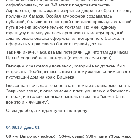
отфутболивать, то на 3-й этаж к представительству
Аэрофлота, где нас ждали закрытые двери, то обратно в зону
получения багажа. Особая атмосфера создавалась
публикой, большинство которой привыкло прокладывать свой
путь в жизни исключительно локтями. Но мне, одному
французу и немцу удалось организовать международный
альянс около окошка оформления потерянного багажа, и
оформить утерю своего багаж в первой десятке.
Так или иначе, часа два мы потеряли. Да, что там два часа!
Целый ходовой день потерян (и хорошо если один).
Выходим к знакомому водителю, который нас должен был
встречать. Пообщавшись с ним на тему жилья, селимся вего
пустующий дом на краю Бишкека.
Бессонная ночь дает о себе знать, и мы заваливаемся спать.
Закрывая глаза, в окно замечаю плотную низкую облачность
в горах, и в голове мелькает мысль о том, что "может быть
все это и к лучшему".
Спим до обеда и идем гулять по городу.
04.08.13. День 01.
68 км. Высота - набор: +534м, сумм: 596м, мин 735м, макс