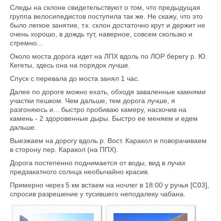
Следы на склоне свидетельствуют о том, что предыдущая
группа велосипедистов поступила так же. Не скажу, что это
было легкое занятие, т.к. склон достаточно крут и держит не
очень хорошо, в дождь тут, наверное, совсем скользко и
стремно...
Около моста дорога идет на ЛПХ вдоль по ЛОР берегу р. Ю.
Кегеты, здесь она на порядок лучше.
Спуск с перевала до моста занял 1 час.
Далее по дороге можно ехать, обходя заваленные камнями
участки пешком. Чем дальше, тем дорога лучше, я
разгоняюсь и... быстро пробиваю камеру, наскочив на
камень - 2 здоровенные дыры. Быстро ее меняем и едем
дальше.
Выезжаем на дорогу вдоль р. Вост. Каракол и поворачиваем
в сторону пер. Каракол (на ППХ).
Дорога постепенно поднимается от воды, вид в лучах
предзакатного солнца необычайно красив.
Примерно через 5 км встаем на ночлег в 18:00 у ручья [C03],
спросив разрешение у тусившего неподалеку чабана.