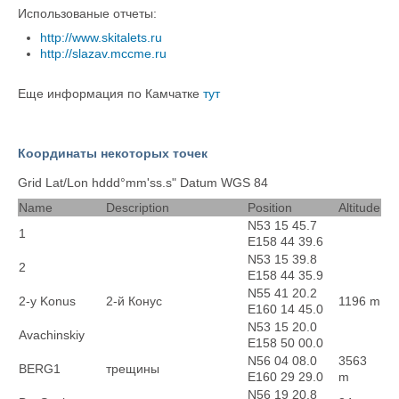
Использованые отчеты:
http://www.skitalets.ru
http://slazav.mccme.ru
Еще информация по Камчатке
тут
Координаты некоторых точек
Grid Lat/Lon hddd°mm'ss.s" Datum WGS 84
Name
Description
Position
Altitude
N53 15 45.7
1
E158 44 39.6
N53 15 39.8
2
E158 44 35.9
N55 41 20.2
2-y Konus
2-й Конус
1196 m
E160 14 45.0
N53 15 20.0
Avachinskiy
E158 50 00.0
N56 04 08.0
3563
BERG1
трещины
E160 29 29.0
m
N56 19 20.8