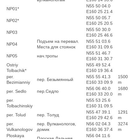
N55 50 04.0
NP01*
E160 25 21.4
N55 50 05.7
NP02*
E160 25 20.5
N55 50 30.0
NP03
E160 25 46.6
Подъем на перевал.
N55 51 03.6
NP04
Места для стоянок
E160 31 09.6
N55 51 46.7
NP05
нач.тропы
E160 31 30.7
Ostriy
N55 49 52.4
Tolbachik*
E160 19 36.4
per.
N55 55 41.3
1500
пер. Безымянный
Bezimianniy
E160 33 09.9
m
N56 06 40.0
1680
per. Sedlo
пер.Седло
E160 33 20.0
m
per.
N55 53 25.6
Tolbachinskiy
E160 31 09.5
N55 47 39.1
1291
per. Tolud
пер. Толуд
E160 29 42.6
m
per.
пер. Вулканологов,
N56 02 04.3
3274
Vulkanologov
домик
E160 36 37.4
m
Ploskaya
N56 04 11.6
Плоская Дальняя