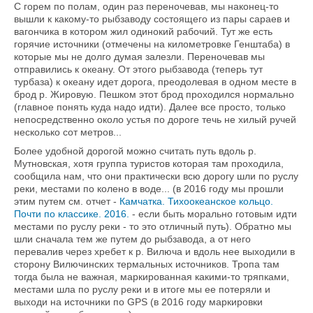
С горем по полам, один раз переночевав, мы наконец-то
вышли к какому-то рыбзаводу состоящего из пары сараев и
вагончика в котором жил одинокий рабочий. Тут же есть
горячие источники (отмечены на километровке Генштаба) в
которые мы не долго думая залезли. Переночевав мы
отправились к океану. От этого рыбзавода (теперь тут
турбаза) к океану идет дорога, преодолевая в одном месте в
брод р. Жировую. Пешком этот брод проходился нормально
(главное понять куда надо идти). Далее все просто, только
непосредственно около устья по дороге течь не хилый ручей
несколько сот метров...
Более удобной дорогой можно считать путь вдоль р.
Мутновская, хотя группа туристов которая там проходила,
сообщила нам, что они практически всю дорогу шли по руслу
реки, местами по колено в воде... (в 2016 году мы прошли
этим путем см. отчет -
Камчатка. Тихоокеанское кольцо.
Почти по классике. 2016.
- если быть морально готовым идти
местами по руслу реки - то это отличный путь). Обратно мы
шли сначала тем же путем до рыбзавода, а от него
перевалив через хребет к р. Вилюча и вдоль нее выходили в
сторону Вилючинских термальных источников. Тропа там
тогда была не важная, маркированная какими-то тряпками,
местами шла по руслу реки и в итоге мы ее потеряли и
выходи на источники по GPS (в 2016 году маркировки