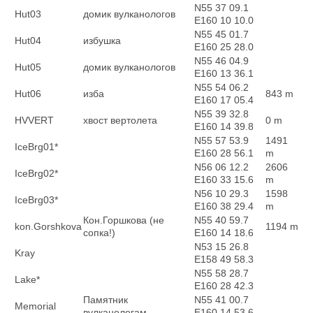
N55 37 09.1
Hut03
домик вулканологов
E160 10 10.0
N55 45 01.7
Hut04
избушка
E160 25 28.0
N55 46 04.9
Hut05
домик вулканологов
E160 13 36.1
N55 54 06.2
Hut06
изба
843 m
E160 17 05.4
N55 39 32.8
HVVERT
хвост вертолета
0 m
E160 14 39.8
N55 57 53.9
1491
IceBrg01*
E160 28 56.1
m
N56 06 12.2
2606
IceBrg02*
E160 33 15.6
m
N56 10 29.3
1598
IceBrg03*
E160 38 29.4
m
Кон.Горшкова (не
N55 40 59.7
kon.Gorshkova
1194 m
сопка!)
E160 14 18.6
N53 15 26.8
Kray
E158 49 58.3
N55 58 28.7
Lake*
E160 28 42.3
Памятник
N55 41 00.7
Memorial
вулканологам
E160 14 53.6