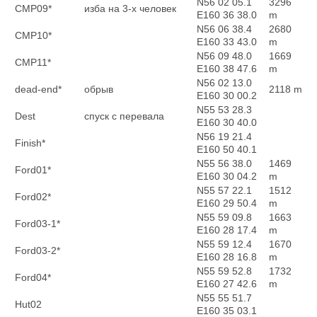
N56 02 05.1
3296
CMP09*
изба на 3-х человек
E160 36 38.0
m
N56 06 38.4
2680
CMP10*
E160 33 43.0
m
N56 09 48.0
1669
CMP11*
E160 38 47.6
m
N56 02 13.0
dead-end*
обрыв
2118 m
E160 30 00.2
N55 53 28.3
Dest
спуск с перевала
E160 30 40.0
N56 19 21.4
Finish*
E160 50 40.1
N55 56 38.0
1469
Ford01*
E160 30 04.2
m
N55 57 22.1
1512
Ford02*
E160 29 50.4
m
N55 59 09.8
1663
Ford03-1*
E160 28 17.4
m
N55 59 12.4
1670
Ford03-2*
E160 28 16.8
m
N55 59 52.8
1732
Ford04*
E160 27 42.6
m
N55 55 51.7
Hut02
E160 35 03.1