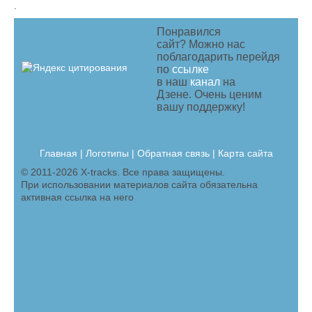
.
Понравился
сайт? Можно нас
поблагодарить перейдя
по
ссылке
в наш
канал
на
Дзене. Очень ценим
вашу поддержку!
Главная
|
Логотипы
|
Обратная связь |
Карта сайта
© 2011-2026 X-tracks. Все права защищены.
При использовании материалов сайта обязательна
активная ссылка на него