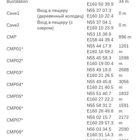
BusStation
34 m
E160 50 39.9
Вход в пещеру
N55 37 07.3
Cave1
0 m
(деревянный колодец)
E160 10 22.4
Вход в пещеру (с
N55 37 04.1
Cave2
0 m
озером)
E160 10 23.9
N53 15 38.9
CMP
896 m
E158 44 39.4
N55 44 17.9
1201
CMP01*
E160 16 59.2
m
N55 45 58.3
1598
CMP02*
E160 19 00.4
m
N55 49 19.0
2688
CMP03*
E160 21 26.5
m
N55 49 45.8
3056
CMP04*
E160 21 40.5
m
N55 51 40.7
1832
CMP05*
E160 27 22.2
m
N55 58 31.2
1591
CMP06*
E160 28 49.8
m
N56 02 15.7
2172
CMP07*
E160 29 57.3
m
N56 03 34.5
2590
CMP08*
E160 31 14.3
m