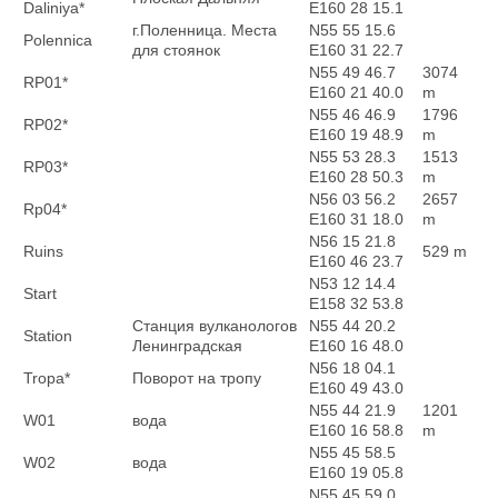
Daliniya*
E160 28 15.1
г.Поленница. Места
N55 55 15.6
Polennica
для стоянок
E160 31 22.7
N55 49 46.7
3074
RP01*
E160 21 40.0
m
N55 46 46.9
1796
RP02*
E160 19 48.9
m
N55 53 28.3
1513
RP03*
E160 28 50.3
m
N56 03 56.2
2657
Rp04*
E160 31 18.0
m
N56 15 21.8
Ruins
529 m
E160 46 23.7
N53 12 14.4
Start
E158 32 53.8
Станция вулканологов
N55 44 20.2
Station
Ленинградская
E160 16 48.0
N56 18 04.1
Tropa*
Поворот на тропу
E160 49 43.0
N55 44 21.9
1201
W01
вода
E160 16 58.8
m
N55 45 58.5
W02
вода
E160 19 05.8
N55 45 59.0