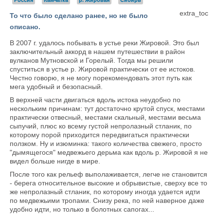
Россия
Камчатка
р. Жировая
Сибирь
extra_toc
То что было сделано ранее, но не было
описано.
В 2007 г. удалось побывать в устье реки Жировой. Это был
заключительный аккорд в нашем путешествии в район
вулканов Мутновской и Горелый. Тогда мы решили
спуститься в устье р. Жировой практически от ее истоков.
Честно говорю, я не могу порекомендовать этот путь как
мега удобный и безопасный.
В верхней части двигаться вдоль истока неудобно по
нескольким причинам: тут достаточно крутой спуск, местами
практически отвесный, местами скальный, местами весьма
сыпучий, плюс ко всему густой непролазный стланик, по
которому порой приходится передвигаться практически
ползком. Ну и изюминка: такого количества свежего, просто
"дымящегося" медвежьего дерьма как вдоль р. Жировой я не
видел больше нигде в мире.
После того как рельеф выполаживается, легче не становится
- берега относительное высокие и обрывистые, сверху все то
же непролазный стланик, по которому иногда удается идти
по медвежьими тропами. Снизу река, по ней наверное даже
удобно идти, но только в болотных сапогах...