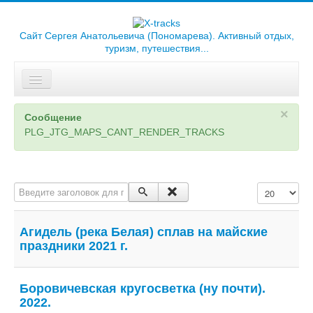
Сайт Сергея Анатольевича (Пономарева). Активный отдых,
туризм, путешествия...
Искать...
Главная
×
Сообщение
PLG_JTG_MAPS_CANT_RENDER_TRACKS
Отчеты
Треки
Введите заголовок для поиска...
Кол-во строк
Карты
Библиотека
Агидель (река Белая) сплав на майские
праздники 2021 г.
Фотоальбомы
Ссылки
Боровичевская кругосветка (ну почти).
2022.
О сайте