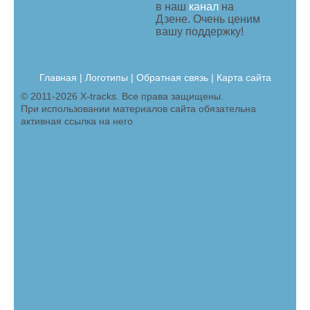
в наш
канал
на
Дзене. Очень ценим
вашу поддержку!
Главная
|
Логотипы
|
Обратная связь |
Карта сайта
© 2011-2026 X-tracks. Все права защищены.
При использовании материалов сайта обязательна
активная ссылка на него