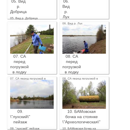
05. Вид
06.
р.
Вид
Добрица
р.
Лух
05. Вид р. Добрица
06. Вид р. Лух
07. СА
08. СА
перед
перед
погрузкой
погрузкой
в лодку
в лодку
07. СА перед погрузкой в
08. СА перед погрузкой в
лодку
лодку
09.
10. БАМовская
\"лухский\"
бочка на стоянке
пейзаж
\"Археологическая\"
09. "лухский" пейзаж
10. БАМовская бочка на