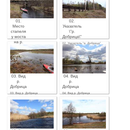
01.
02.
Место
Указатель
стапеля
\"р.
у моста
Добрица\"
на р.
02. Указатель "р. Добрица"
Добрица
01. Место стапеля у моста на
р. Добрица
03. Вид
04. Вид
р.
р.
Добрица
Добрица
03. Вид р. Добрица
04. Вид р. Добрица