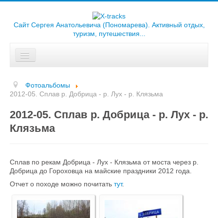
Сайт Сергея Анатольевича (Пономарева). Активный отдых,
туризм, путешествия...
Искать...
Главная
Фотоальбомы
Отчеты
2012-05. Сплав р. Добрица - р. Лух - р. Клязьма
2012-05. Сплав р. Добрица - р. Лух - р.
Треки
Клязьма
Карты
Библиотека
Сплав по рекам Добрица - Лух - Клязьма от моста через р.
Добрица до Гороховца на майские праздники 2012 года.
Фотоальбомы
Отчет о походе можно почитать
тут
.
Ссылки
О сайте