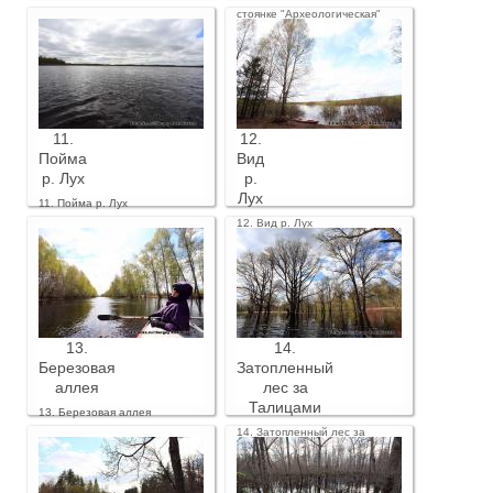
стоянке "Археологическая"
11.
12.
Пойма
Вид
р. Лух
р.
Лух
11. Пойма р. Лух
12. Вид р. Лух
13.
14.
Березовая
Затопленный
аллея
лес за
Талицами
13. Березовая аллея
14. Затопленный лес за
Талицами