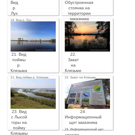
Вид
Обустроенная
р.
стоянка на
Лух
территории
заказника
19. Вид р. Лух
20. Обустроенная стоянка на
территории заказника
21. Вид
22.
поймы
Закат
р.
на
Клязьма
Клязьме
21. Вид поймы р. Клязьма
22. Закат на Клязьме
23. Вид
24.
с Лысой
Информационный
горы на
щит заказника
пойму
24. Информационный щит
Клязьмы
заказника