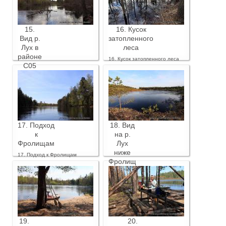
15.
16. Кусок
Вид р.
затопленного
Лух в
леса
районе
16. Кусок затопленного леса
С05
15. Вид р. Лух в районе С05
17. Подход
18. Вид
к
на р.
Фролищам
Лух
ниже
17. Подход к Фролищам
Фролищ
18. Вид на р. Лух ниже
Фролищ
19.
20.