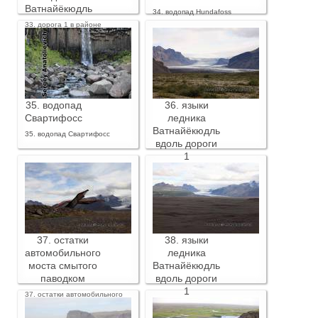
Ватнайёкюдль
34. водопад Hundafoss
33. дорога 1 в районе
ледника Ватнайёкюдль
35. водопад
36. языки
Свартифосс
ледника
Ватнайёкюдль
35. водопад Свартифосс
вдоль дороги
1
36. языки ледника
Ватнайёкюдль вдоль дороги 1
37. остатки
38. языки
автомобильного
ледника
моста смытого
Ватнайёкюдль
паводком
вдоль дороги
1
37. остатки автомобильного
моста смытого паводком
38. языки ледника