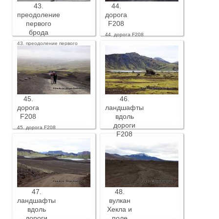
43.
44.
преодоление
дорога
первого
F208
брода
44. дорога F208
43. преодоление первого
брода
45.
46.
дорога
ландшафты
F208
вдоль
дороги
45. дорога F208
F208
46. ландшафты вдоль дороги
F208
47.
48.
ландшафты
вулкан
вдоль
Хекла и
дороги
поле