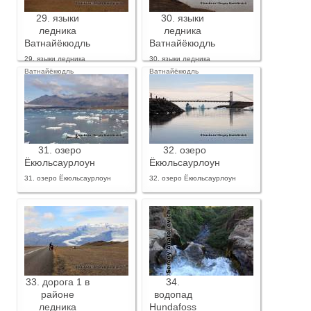
29. языки
30. языки
ледника
ледника
Ватнайёкюдль
Ватнайёкюдль
29. языки ледника
30. языки ледника
Ватнайёкюдль
Ватнайёкюдль
31. озеро
32. озеро
Ёкюльсаурлоун
Ёкюльсаурлоун
31. озеро Ёкюльсаурлоун
32. озеро Ёкюльсаурлоун
33. дорога 1 в
34.
районе
водопад
ледника
Hundafoss