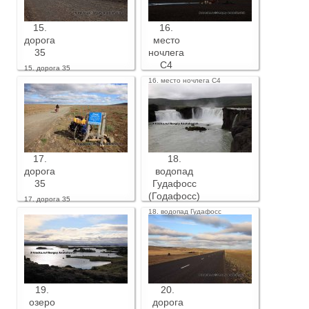
15.
16.
дорога
место
35
ночлега
С4
15. дорога 35
16. место ночлега С4
17.
18.
дорога
водопад
35
Гудафосс
(Годафосс)
17. дорога 35
18. водопад Гудафосс
(Годафосс)
19.
20.
озеро
дорога