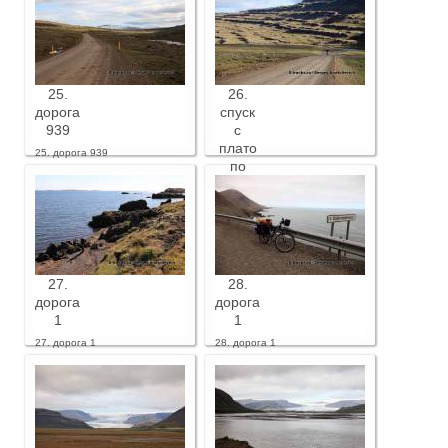
25.
26.
дорога
спуск
939
с
плато
25. дорога 939
по
дороге
939
26. спуск с плато по дороге
939
27.
28.
дорога
дорога
1
1
27. дорога 1
28. дорога 1