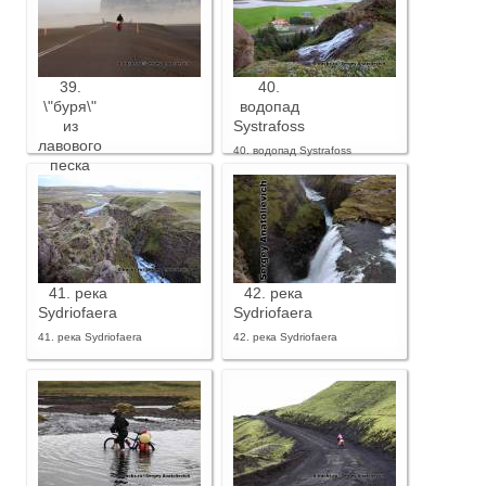
Ватнайёкюдль вдоль дороги 1
39.
40.
\"буря\"
водопад
из
Systrafoss
лавового
40. водопад Systrafoss
песка
39. "буря" из лавового песка
41. река
42. река
Sydriofaera
Sydriofaera
41. река Sydriofaera
42. река Sydriofaera