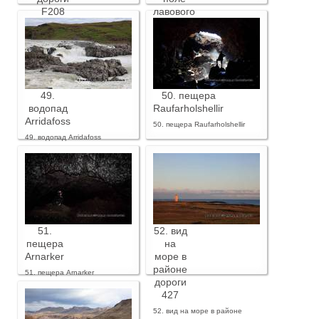
F208
лавового
песка
47. ландшафты вдоль дороги
F208
48. вулкан Хекла и поле
лавового песка
49.
50. пещера
водопад
Raufarholshellir
Arridafoss
50. пещера Raufarholshellir
49. водопад Arridafoss
51.
52. вид
пещера
на
Arnarker
море в
районе
51. пещера Arnarker
дороги
427
52. вид на море в районе