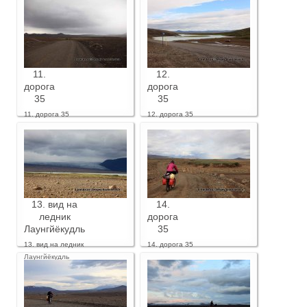
11.
12.
дорога
дорога
35
35
11. дорога 35
12. дорога 35
13. вид на
14.
ледник
дорога
Лаунгйёкудль
35
13. вид на ледник
14. дорога 35
Лаунгйёкудль