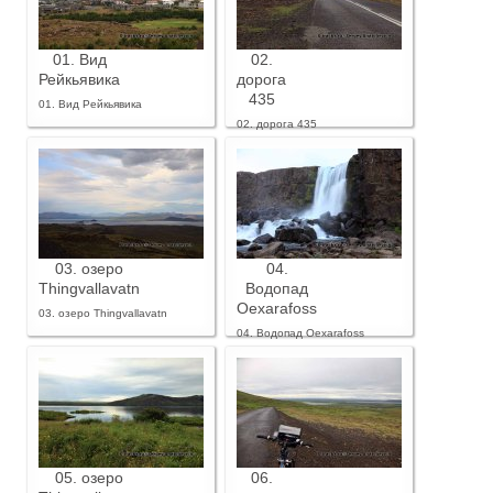
01. Вид
02.
Рейкьявика
дорога
435
01. Вид Рейкьявика
02. дорога 435
03. озеро
04.
Thingvallavatn
Водопад
Oexarafoss
03. озеро Thingvallavatn
04. Водопад Oexarafoss
05. озеро
06.