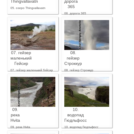
Thingvallavatn
дорога
365
05. озеро Thingvallavatn
06. дорога 365
07. гейзер
08.
маленький
гейзер
Гейсир
Строккур
07. гейзер маленький Гейсир
08. гейзер Строккур
09.
10.
река
водопад
Hvita
Гюдльфосс
09. река Hvita
10. водопад Гюдльфосс