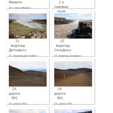
Мюватн
1 и
лавовые
19. озеро Мюватн
поля
20. дорога 1 и лавовые поля
21.
22.
водопад
водопад
Деттифосс
Сельфосс
21. водопад Деттифосс
22. водопад Сельфосс
23.
24.
дорога
дорога
901
901
23. дорога 901
24. дорога 901