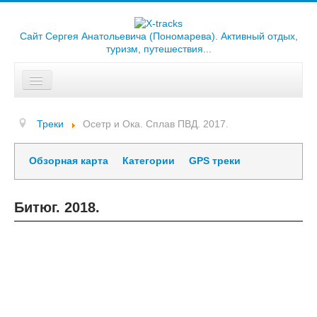
Сайт Сергея Анатольевича (Пономарева). Активный отдых,
туризм, путешествия...
Искать...
Главная
Треки
Осетр и Ока. Сплав ПВД. 2017.
Отчеты
Обзорная карта
Категории
GPS треки
Треки
Карты
Битюг. 2018.
Библиотека
Фотоальбомы
Ссылки
О сайте